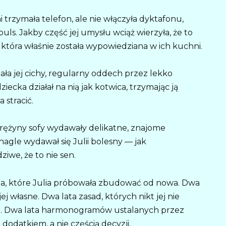
i trzymała telefon, ale nie włączyła dyktafonu,
uls. Jakby część jej umysłu wciąż wierzyła, że to
, która właśnie została wypowiedziana w ich kuchni.
szała jej cichy, regularny oddech przez lekko
ecka działał na nią jak kotwica, trzymając ją
 stracić.
sprężyny sofy wydawały delikatne, znajome
nagle wydawał się Julii bolesny — jak
iwe, że to nie sen.
cia, które Julia próbowała zbudować od nowa. Dwa
ej własne. Dwa lata zasad, których nikt jej nie
no. Dwa lata harmonogramów ustalanych przez
e dodatkiem, a nie częścią decyzji.