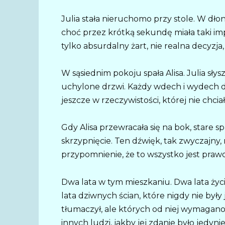
Julia stała nieruchomo przy stole. W dłon
choć przez krótką sekundę miała taki imp
tylko absurdalny żart, nie realna decyzja
W sąsiednim pokoju spała Alisa. Julia sły
uchylone drzwi. Każdy wdech i wydech dzi
jeszcze w rzeczywistości, której nie chciała
Gdy Alisa przewracała się na bok, stare 
skrzypnięcie. Ten dźwięk, tak zwyczajny, 
przypomnienie, że to wszystko jest prawdz
Dwa lata w tym mieszkaniu. Dwa lata ży
lata dziwnych ścian, które nigdy nie były j
tłumaczył, ale których od niej wymaga
innych ludzi, jakby jej zdanie było jedyni