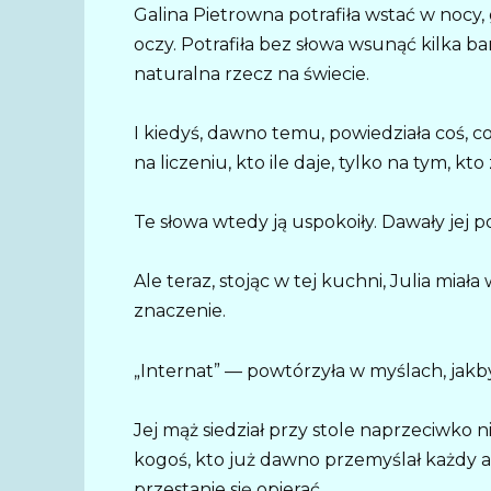
Galina Pietrowna potrafiła wstać w nocy,
oczy. Potrafiła bez słowa wsunąć kilka ba
naturalna rzecz na świecie.
I kiedyś, dawno temu, powiedziała coś, c
na liczeniu, kto ile daje, tylko na tym, kto
Te słowa wtedy ją uspokoiły. Dawały jej po
Ale teraz, stojąc w tej kuchni, Julia miał
znaczenie.
„Internat” — powtórzyła w myślach, jakby
Jej mąż siedział przy stole naprzeciwko 
kogoś, kto już dawno przemyślał każdy ar
przestanie się opierać.