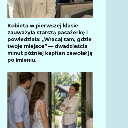
Kobieta w pierwszej klasie
zauważyła starszą pasażerkę i
powiedziała: „Wracaj tam, gdzie
twoje miejsce” — dwadzieścia
minut później kapitan zawołał ją
po imieniu.