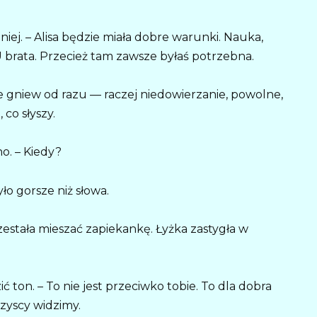
niej. – Alisa będzie miała dobre warunki. Nauka,
 U brata. Przecież tam zawsze byłaś potrzebna.
 Nie gniew od razu — raczej niedowierzanie, powolne,
 co słyszy.
o. – Kiedy?
ło gorsze niż słowa.
estała mieszać zapiekankę. Łyżka zastygła w
ić ton. – To nie jest przeciwko tobie. To dla dobra
szyscy widzimy.