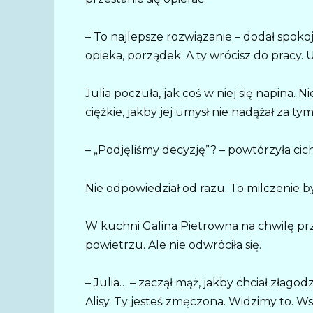
– To najlepsze rozwiązanie – dodał spokoj
opieka, porządek. A ty wrócisz do pracy.
Julia poczuła, jak coś w niej się napina.
ciężkie, jakby jej umysł nie nadążał za tym,
– „Podjęliśmy decyzję”? – powtórzyła cich
Nie odpowiedział od razu. To milczenie by
W kuchni Galina Pietrowna na chwilę prz
powietrzu. Ale nie odwróciła się.
– Julia… – zaczął mąż, jakby chciał złagodz
Alisy. Ty jesteś zmęczona. Widzimy to. W