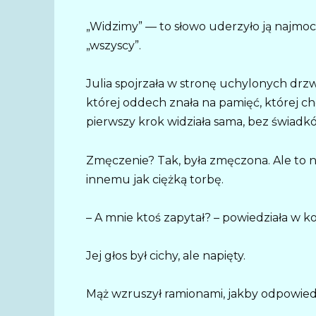
„Widzimy” — to słowo uderzyło ją najmocni
„wszyscy”.
Julia spojrzała w stronę uchylonych drzw
której oddech znała na pamięć, której ch
pierwszy krok widziała sama, bez świadk
Zmęczenie? Tak, była zmęczona. Ale to 
innemu jak ciężką torbę.
– A mnie ktoś zapytał? – powiedziała w k
Jej głos był cichy, ale napięty.
Mąż wzruszył ramionami, jakby odpowiedź