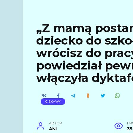
„Z mamą posta
dziecko do szkoł
wrócisz do pracy
powiedział pewni
włączyła dyktaf
CIEKAWY
АВТОР
ПР
ANI
35