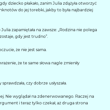
 gdy dziecko płakało, zanim Julia zdążyła otworzyć
nknotów do jej torebki, jakby to była najbardziej
o Julia zapamiętała na zawsze: „Rodzina nie polega
 zostaje, gdy jest trudno”.
czucie, że nie jest sama.
a wrażenie, że te same słowa nagle zmieniły
 sprawdzała, czy dobrze usłyszała.
niej. Nie wyglądał na zdenerwowanego. Raczej na
gument i teraz tylko czekał, aż druga strona