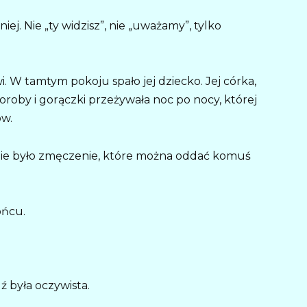
ej. Nie „ty widzisz”, nie „uważamy”, tylko
i. W tamtym pokoju spało jej dziecko. Jej córka,
oroby i gorączki przeżywała noc po nocy, której
ów.
nie było zmęczenie, które można oddać komuś
ońcu.
 była oczywista.