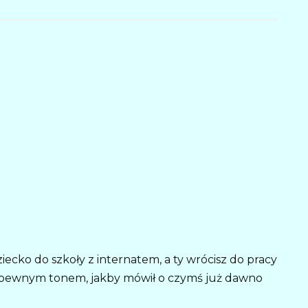
ecko do szkoły z internatem, a ty wrócisz do pracy
m, pewnym tonem, jakby mówił o czymś już dawno