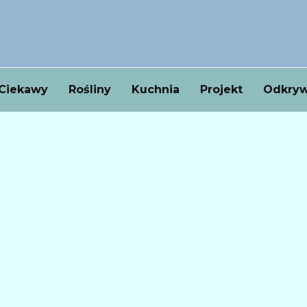
Ciekawy
Rośliny
Kuchnia
Projekt
Odkryw