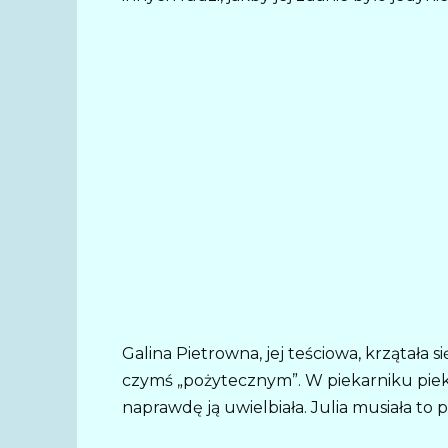
Galina Pietrowna, jej teściowa, krzątała
czymś „pożytecznym”. W piekarniku piekła
naprawdę ją uwielbiała. Julia musiała to 