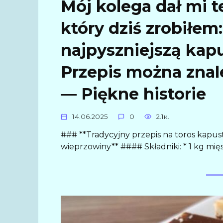
Mój kolega dał mi t
który dziś zrobiłe
najpyszniejszą kap
Przepis można zna
— Piękne historie
14.06.2025
0
2.1к.
### **Tradycyjny przepis na toros kapust
wieprzowiny** #### Składniki: * 1 kg mię