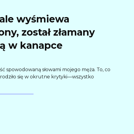
tale wyśmiewa
ony, został złamany
tą w kanapce
leść spowodowaną słowami mojego męża. To, co
erodziło się w okrutne krytyki—wszystko