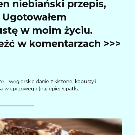
en niebiański przepis,
m: Ugotowałem
ustę w moim życiu.
leźć w komentarzach >>>
ę – węgierskie danie z kiszonej kapusty i
sa wieprzowego (najlepiej łopatka