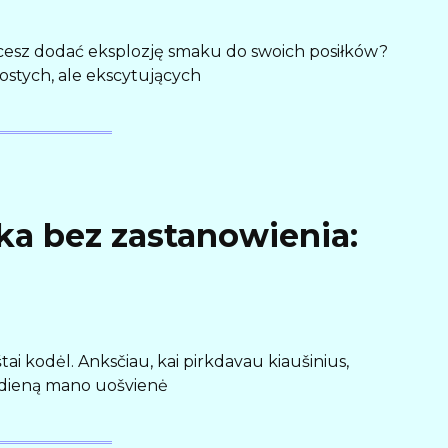
esz dodać eksplozję smaku do swoich posiłków?
rostych, ale ekscytujących
jka bez zastanowienia:
štai kodėl. Anksčiau, kai pirkdavau kiaušinius,
ną dieną mano uošvienė