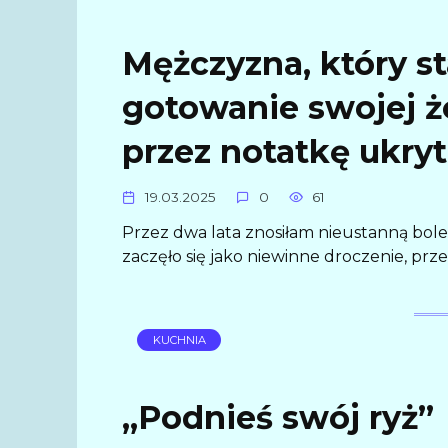
Mężczyzna, który s
gotowanie swojej ż
przez notatkę ukry
19.03.2025
0
61
Przez dwa lata znosiłam nieustanną bo
zaczęło się jako niewinne droczenie, prz
KUCHNIA
„Podnieś swój ryż”