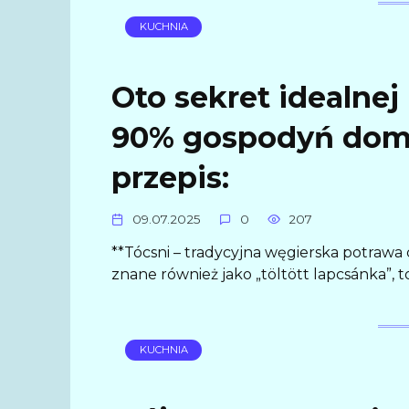
KUCHNIA
Oto sekret idealnej
90% gospodyń domo
przepis:
09.07.2025
0
207
**Tócsni – tradycyjna węgierska potrawa
znane również jako „töltött lapcsánka”, 
KUCHNIA