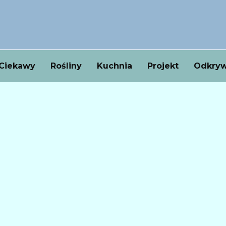
Ciekawy
Rośliny
Kuchnia
Projekt
Odkryw