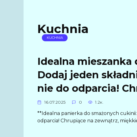
Kuchnia
KUCHNIA
Idealna mieszanka 
Dodaj jeden składnik
nie do odparcia! Ch
16.07.2025
0
1.2к.
**Idealna panierka do smażonych cukinii: 
odparcia! Chrupiące na zewnątrz, miękkie