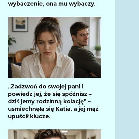
wybaczenie, ona mu wybaczy.
„Zadzwoń do swojej pani i
powiedz jej, że się spóźnisz –
dziś jemy rodzinną kolację” –
uśmiechnęła się Katia, a jej mąż
upuścił klucze.