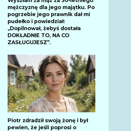
Wyszłam za mąż za 30-letniego
mężczyznę dla jego majątku. Po
pogrzebie jego prawnik dał mi
pudełko i powiedział:
„Dopilnował, żebyś dostała
DOKŁADNIE TO, NA CO
ZASŁUGUJESZ”.
Piotr zdradził swoją żonę i był
pewien, że jeśli poprosi o