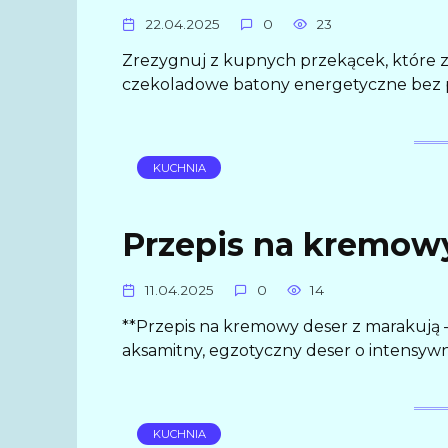
22.04.2025
0
23
Zrezygnuj z kupnych przekąсek, które z
czekoladowe batony energetyczne bez p
KUCHNIA
Przepis na kremowy
11.04.2025
0
14
**Przepis na kremowy deser z marakują
aksamitny, egzotyczny deser o intensy
KUCHNIA