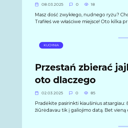
08.03.2025
0
18
Masz dość zwykłego, nudnego ryżu? Chc
Trafiłeś we właściwe miejsce! Oto kilka p
KUCHNIA
Przestań zbierać ja
oto dlaczego
02.03.2025
0
85
Pradėkite pasirinkti kiaušinius atsargiau: 
žiūrėdavau tik į galiojimo datą. Bet vie