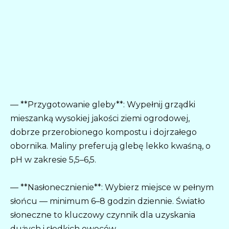
— **Przygotowanie gleby**: Wypełnij grządki
mieszanką wysokiej jakości ziemi ogrodowej,
dobrze przerobionego kompostu i dojrzałego
obornika. Maliny preferują glebę lekko kwaśną, o
pH w zakresie 5,5–6,5.
— **Nasłonecznienie**: Wybierz miejsce w pełnym
słońcu — minimum 6–8 godzin dziennie. Światło
słoneczne to kluczowy czynnik dla uzyskania
dużych i słodkich owoców.