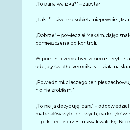
„To pana walizka?” – zapytał.
„Tak…” – kiwnęła kobieta niepewnie. „Mam
„Dobrze” – powiedział Maksim, dając zna
pomieszczenia do kontroli.
W pomieszczeniu było zimno i sterylne,
odbijały światło. Veronika siedziała na s
„Powiedz mi, dlaczego ten pies zachowuj
nic nie zrobiłam.”
„To nie ja decyduję, pani.” – odpowiedzi
materiałów wybuchowych, narkotyków, ni
jego koledzy przeszukiwali walizkę. Nic ni