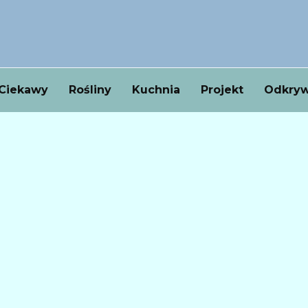
Ciekawy
Rośliny
Kuchnia
Projekt
Odkryw