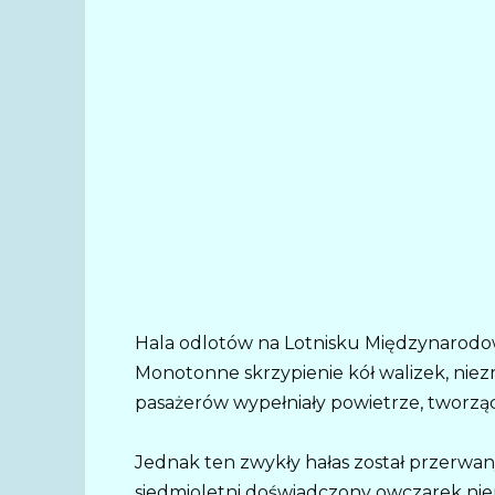
Hala odlotów na Lotnisku Międzynarodowy
Monotonne skrzypienie kół walizek, nie
pasażerów wypełniały powietrze, tworząc
Jednak ten zwykły hałas został przerwa
siedmioletni doświadczony owczarek niem