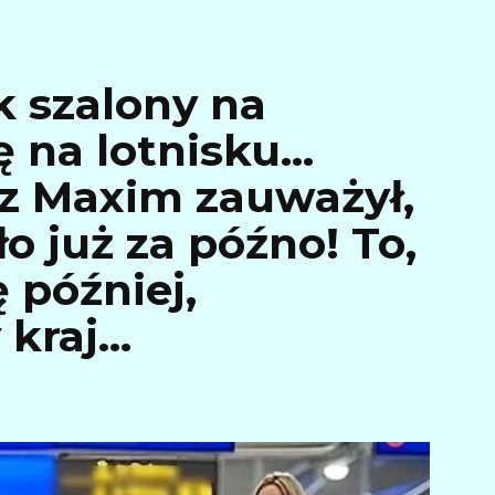
k szalony na
ę na lotnisku…
rz Maxim zauważył,
ło już za późno! To,
 później,
 kraj…