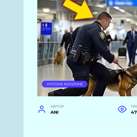
HISTORIE RODZINNE
АВТОР
ПР
ANI
47