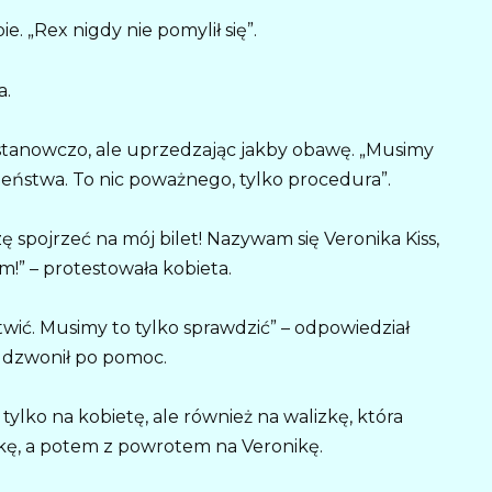
e. „Rex nigdy nie pomylił się”.
a.
ł stanowczo, ale uprzedzając jakby obawę. „Musimy
eństwa. To nic poważnego, tylko procedura”.
 spojrzeć na mój bilet! Nazywam się Veronika Kiss,
m!” – protestowała kobieta.
wić. Musimy to tylko sprawdzić” – odpowiedział
ż dzwonił po pomoc.
 tylko na kobietę, ale również na walizkę, która
izkę, a potem z powrotem na Veronikę.