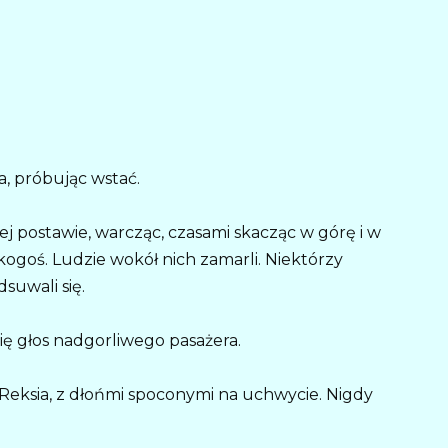
a, próbując wstać.
ętej postawie, warcząc, czasami skacząc w górę i w
 kogoś. Ludzie wokół nich zamarli. Niektórzy
suwali się.
ię głos nadgorliwego pasażera.
Reksia, z dłońmi spoconymi na uchwycie. Nigdy