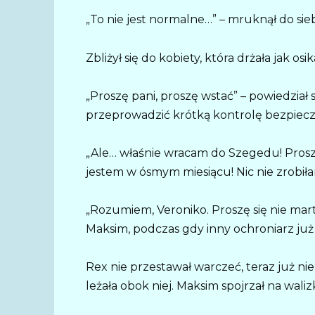
„To nie jest normalne…” – mruknął do siebi
Zbliżył się do kobiety, która drżała jak osik
„Proszę pani, proszę wstać” – powiedzia
przeprowadzić krótką kontrolę bezpiecz
„Ale… właśnie wracam do Szegedu! Proszę
jestem w ósmym miesiącu! Nic nie zrobiła
„Rozumiem, Veroniko. Proszę się nie mart
Maksim, podczas gdy inny ochroniarz ju
Rex nie przestawał warczeć, teraz już nie
leżała obok niej. Maksim spojrzał na wal