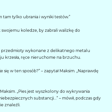
 tam tylko ubrania i wyniki testów.”
k swojemu koledze, by zabrali walizkę do
 a przedmioty wykonane z delikatnego metalu
kraju krzesła, ręce nieruchome na brzuchu.
e się w ten sposób?” – zapytał Maksim. „Naprawdę
ał Maksim. „Pies jest wyszkolony do wykrywania
ebezpiecznych substancji…” – mówił, podczas gdy
e znaleźli.