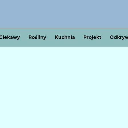
Ciekawy
Rośliny
Kuchnia
Projekt
Odkryw