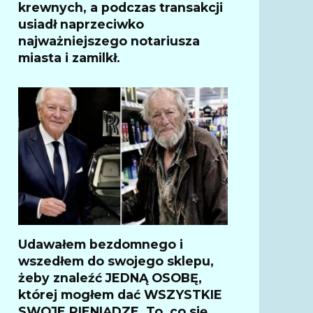
krewnych, a podczas transakcji
usiadł naprzeciwko
najważniejszego notariusza
miasta i zamilkł.
Udawałem bezdomnego i
wszedłem do swojego sklepu,
żeby znaleźć JEDNĄ OSOBĘ,
której mogłem dać WSZYSTKIE
SWOJE PIENIĄDZE. To, co się