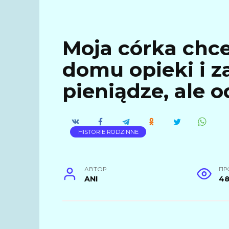
Moja córka chc
domu opieki i 
pieniądze, ale 
HISTORIE RODZINNE
АВТОР
ПР
ANI
4