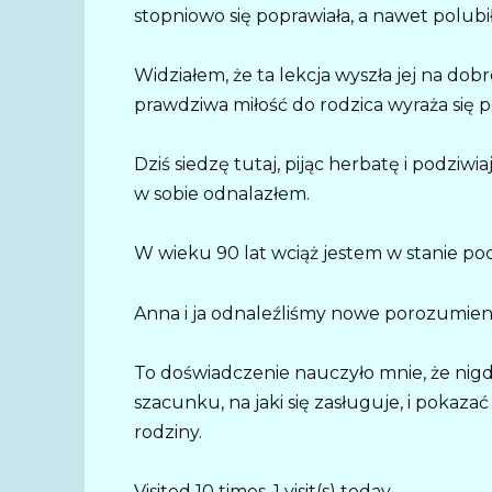
stopniowo się poprawiała, a nawet polubi
Widziałem, że ta lekcja wyszła jej na dob
prawdziwa miłość do rodzica wyraża się p
Dziś siedzę tutaj, pijąc herbatę i podziwi
w sobie odnalazłem.
W wieku 90 lat wciąż jestem w stanie pod
Anna i ja odnaleźliśmy nowe porozumieni
To doświadczenie nauczyło mnie, że nigdy
szacunku, na jaki się zasługuje, i pokaz
rodziny.
Visited 10 times, 1 visit(s) today