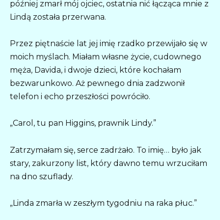
później zmarł mój ojciec, ostatnia nić łącząca mnie z
Lindą została przerwana.
Przez piętnaście lat jej imię rzadko przewijało się w
moich myślach. Miałam własne życie, cudownego
męża, Davida, i dwoje dzieci, które kochałam
bezwarunkowo. Aż pewnego dnia zadzwonił
telefon i echo przeszłości powróciło.
„Carol, tu pan Higgins, prawnik Lindy.”
Zatrzymałam się, serce zadrżało. To imię… było jak
stary, zakurzony list, który dawno temu wrzuciłam
na dno szuflady.
„Linda zmarła w zeszłym tygodniu na raka płuc.”