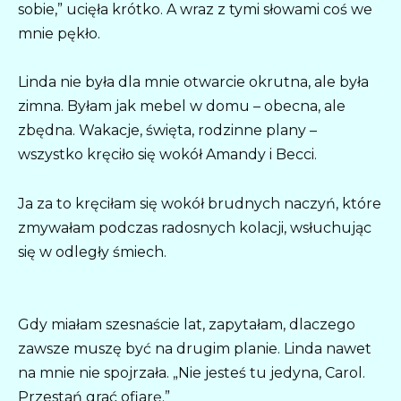
sobie,” ucięła krótko. A wraz z tymi słowami coś we
mnie pękło.
Linda nie była dla mnie otwarcie okrutna, ale była
zimna. Byłam jak mebel w domu – obecna, ale
zbędna. Wakacje, święta, rodzinne plany –
wszystko kręciło się wokół Amandy i Becci.
Ja za to kręciłam się wokół brudnych naczyń, które
zmywałam podczas radosnych kolacji, wsłuchując
się w odległy śmiech.
Gdy miałam szesnaście lat, zapytałam, dlaczego
zawsze muszę być na drugim planie. Linda nawet
na mnie nie spojrzała. „Nie jesteś tu jedyna, Carol.
Przestań grać ofiarę.”