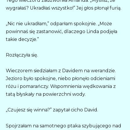
Tego wieczoru zadzwoniła Amanda. „Myślisz, że
wygrałaś? Ukradłaś wszystko!” Jej głos płonął furią.
„Nic nie ukradłam,” odparłam spokojnie. „Może
powinnaś się zastanowić, dlaczego Linda podjęła
takie decyzje.”
Rozłączyła się.
Wieczorem siedziałam z Davidem na werandzie.
Jezioro było spokojne, niebo płonęło odcieniami
różu i pomarańczy. Wspomnienia wędkowania z
tatą błyskały na powierzchni wody.
„Czujesz się winna?” zapytał cicho David.
Spojrzałam na samotnego ptaka szybującego nad