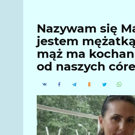
Nazywam się Ma
jestem mężatką 
mąż ma kochan
od naszych cór