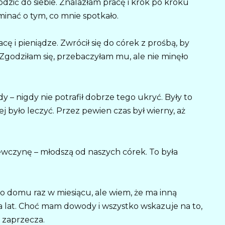
dzić do siebie. Znalazłam pracę i krok po kroku
nać o tym, co mnie spotkało.
 i pieniądze. Zwrócił się do córek z prośbą, by
godziłam się, przebaczyłam mu, ale nie minęło
– nigdy nie potrafił dobrze tego ukryć. Były to
ej było leczyć. Przez pewien czas był wierny, aż
ziewczynę – młodszą od naszych córek. To była
do domu raz w miesiącu, ale wiem, że ma inną
a lat. Choć mam dowody i wszystko wskazuje na to,
 zaprzecza.