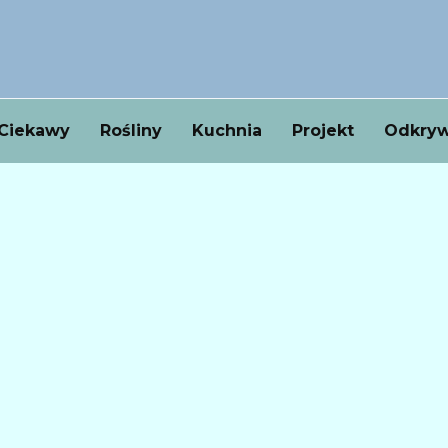
Ciekawy
Rośliny
Kuchnia
Projekt
Odkryw