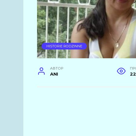
HISTORIE RODZINNE
АВТОР
ПР
ANI
2