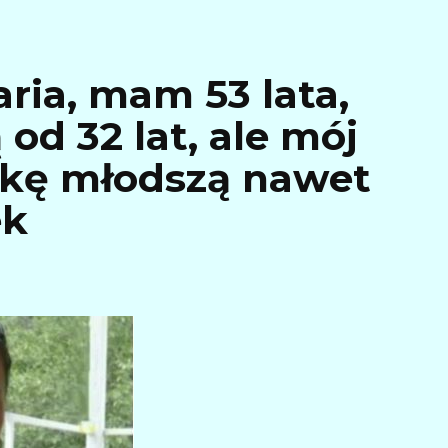
ria, mam 53 lata,
od 32 lat, ale mój
kę młodszą nawet
ek