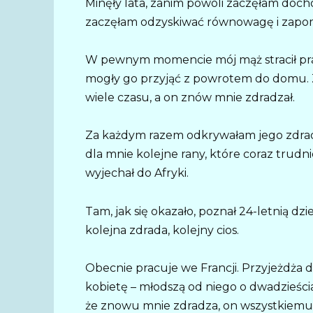
Minęły lata, zanim powoli zaczęłam docho
zaczęłam odzyskiwać równowagę i zapomi
W pewnym momencie mój mąż stracił pracę
mogły go przyjąć z powrotem do domu. Z
wiele czasu, a on znów mnie zdradzał.
Za każdym razem odkrywałam jego zdrady 
dla mnie kolejne rany, które coraz trudni
wyjechał do Afryki.
Tam, jak się okazało, poznał 24-letnią d
kolejna zdrada, kolejny cios.
Obecnie pracuje we Francji. Przyjeżdża 
kobietę – młodszą od niego o dwadzieści
że znowu mnie zdradza, on wszystkiemu