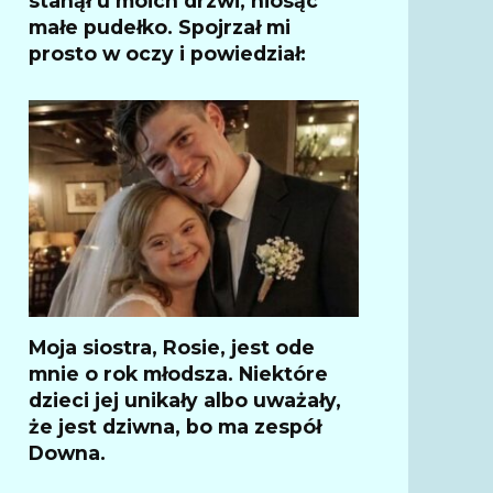
stanął u moich drzwi, niosąc
małe pudełko. Spojrzał mi
prosto w oczy i powiedział:
Moja siostra, Rosie, jest ode
mnie o rok młodsza. Niektóre
dzieci jej unikały albo uważały,
że jest dziwna, bo ma zespół
Downa.