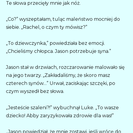
Te słowa przecięły mnie jak nóż.
„Co?” wyszeptałam, tuląc maleństwo mocniej do
siebie. „Rachel, o czym ty mówisz?”
„To dziewczynka,” powiedziała bez emocji.
„Chcieliśmy chłopca. Jason potrzebuje syna.”
Jason stał w drzwiach, rozczarowanie malowało się
na jego twarzy. „Zakładaliśmy, że skoro masz
czterech synów…” Urwał, zaciskając szczęki, po
czym wyszedł bez słowa.
„Jesteście szaleni?!” wybuchnął Luke. „To wasze
dziecko! Abby zaryzykowała zdrowie dla was!”
„Jason powiedział, że mnie zostawi, jeśli wrócę do