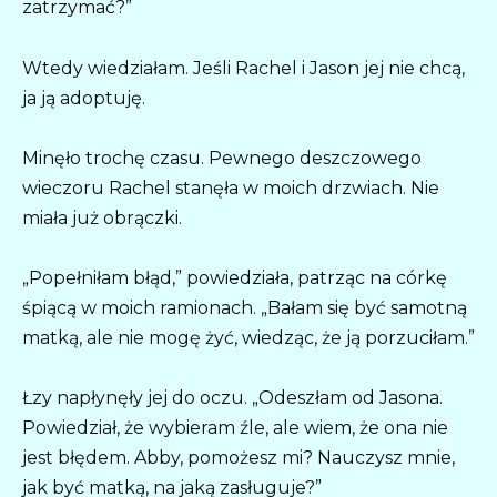
zatrzymać?”
Wtedy wiedziałam. Jeśli Rachel i Jason jej nie chcą,
ja ją adoptuję.
Minęło trochę czasu. Pewnego deszczowego
wieczoru Rachel stanęła w moich drzwiach. Nie
miała już obrączki.
„Popełniłam błąd,” powiedziała, patrząc na córkę
śpiącą w moich ramionach. „Bałam się być samotną
matką, ale nie mogę żyć, wiedząc, że ją porzuciłam.”
Łzy napłynęły jej do oczu. „Odeszłam od Jasona.
Powiedział, że wybieram źle, ale wiem, że ona nie
jest błędem. Abby, pomożesz mi? Nauczysz mnie,
jak być matką, na jaką zasługuje?”