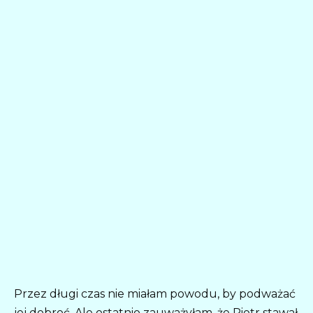
Przez długi czas nie miałam powodu, by podważać
jej dobroć. Ale ostatnio zauważyłam, że Piotr stawał