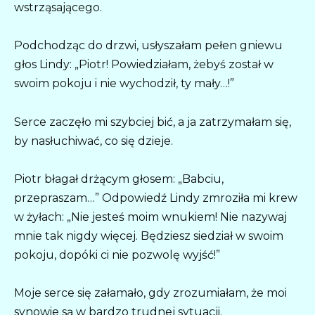
wstrząsającego.
Podchodząc do drzwi, usłyszałam pełen gniewu
głos Lindy: „Piotr! Powiedziałam, żebyś został w
swoim pokoju i nie wychodził, ty mały…!”
Serce zaczęło mi szybciej bić, a ja zatrzymałam się,
by nasłuchiwać, co się dzieje.
Piotr błagał drżącym głosem: „Babciu,
przepraszam…” Odpowiedź Lindy zmroziła mi krew
w żyłach: „Nie jesteś moim wnukiem! Nie nazywaj
mnie tak nigdy więcej. Będziesz siedział w swoim
pokoju, dopóki ci nie pozwolę wyjść!”
Moje serce się załamało, gdy zrozumiałam, że moi
synowie są w bardzo trudnej sytuacji.