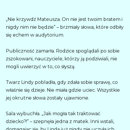
„Nie krzywdź Mateusza. On nie jest twoim bratem i
nigdy nim nie będzie” – brzmiały słowa, które odbiły
się echem w audytorium.
Publiczność zamarła. Rodzice spoglądali po sobie
zszokowani, nauczyciele, którzy ją podziwiali, nie
mogli uwierzyć w to, co słyszą.
Twarz Lindy pobladła, gdy zdała sobie sprawę, co
właśnie się dzieje. Nie miała gdzie uciec. Wszystkie
jej okrutne słowa zostały ujawnione.
Sala wybuchła. „Jak mogła tak traktować
dziecko?!” – szepnęła jedna z matek. Inni wstali,
domagając się, by Linda już nigdy nie uczyła ich