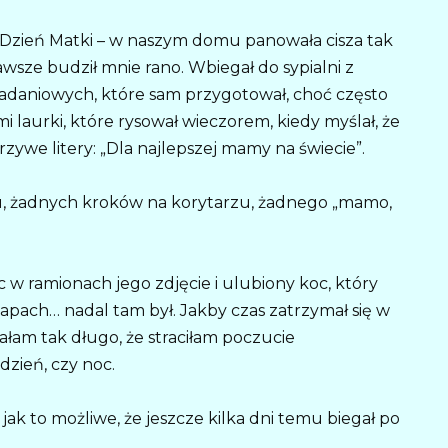
 Dzień Matki – w naszym domu panowała cisza tak
awsze budził mnie rano. Wbiegał do sypialni z
adaniowych, które sam przygotował, choć często
i laurki, które rysował wieczorem, kiedy myślał, że
krzywe litery: „Dla najlepszej mamy na świecie”.
u, żadnych kroków na korytarzu, żadnego „mamo,
 w ramionach jego zdjęcie i ulubiony koc, który
apach… nadal tam był. Jakby czas zatrzymał się w
akałam tak długo, że straciłam poczucie
 dzień, czy noc.
jak to możliwe, że jeszcze kilka dni temu biegał po