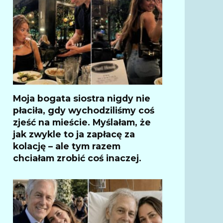
Moja bogata siostra nigdy nie
płaciła, gdy wychodziliśmy coś
zjeść na mieście. Myślałam, że
jak zwykle to ja zapłacę za
kolację – ale tym razem
chciałam zrobić coś inaczej.