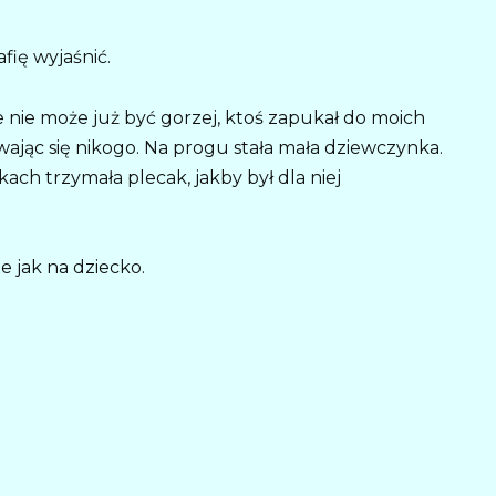
fię wyjaśnić.
e nie może już być gorzej, ktoś zapukał do moich
wając się nikogo. Na progu stała mała dziewczynka.
ach trzymała plecak, jakby był dla niej
e jak na dziecko.