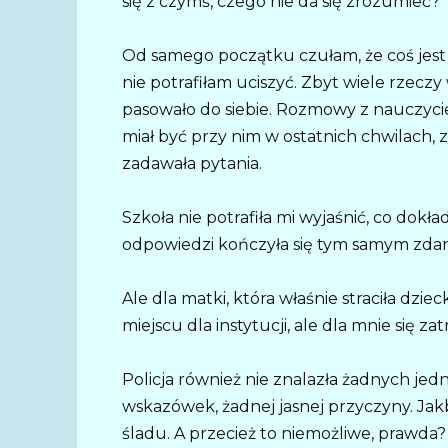
się z czymś, czego nie da się zrozumieć?
Od samego początku czułam, że coś jest 
nie potrafiłam uciszyć. Zbyt wiele rzeczy
pasowało do siebie. Rozmowy z nauczyciel
miał być przy nim w ostatnich chwilach, z
zadawała pytania.
Szkoła nie potrafiła mi wyjaśnić, co dokł
odpowiedzi kończyła się tym samym zdani
Ale dla matki, która właśnie straciła dziec
miejscu dla instytucji, ale dla mnie się za
Policja również nie znalazła żadnych j
wskazówek, żadnej jasnej przyczyny. Jak
śladu. A przecież to niemożliwe, prawda