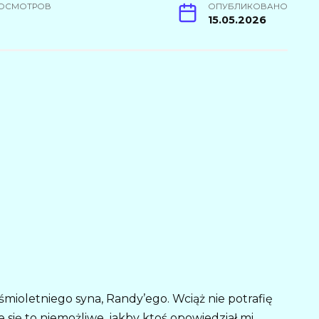
ОСМОТРОВ
ОПУБЛИКОВАНО
8
15.05.2026
oletniego syna, Randy’ego. Wciąż nie potrafię
się to niemożliwe, jakby ktoś opowiedział mi