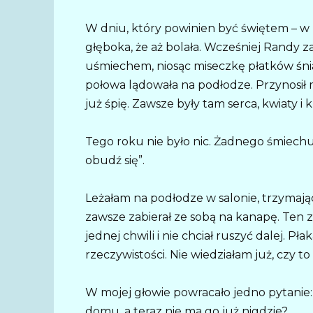
W dniu, który powinien być świętem – w
głęboka, że aż bolała. Wcześniej Randy z
uśmiechem, niosąc miseczkę płatków śni
połowa lądowała na podłodze. Przynosił m
już śpię. Zawsze były tam serca, kwiaty i 
Tego roku nie było nic. Żadnego śmiech
obudź się”.
Leżałam na podłodze w salonie, trzymając
zawsze zabierał ze sobą na kanapę. Ten z
jednej chwili i nie chciał ruszyć dalej. Pł
rzeczywistości. Nie wiedziałam już, czy to
W mojej głowie powracało jedno pytanie: 
domu, a teraz nie ma go już nigdzie?