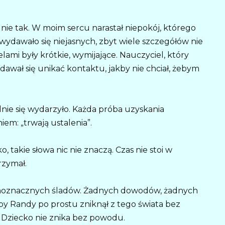
nie tak. W moim sercu narastał niepokój, którego
 wydawało się niejasnych, zbyt wiele szczegółów nie
ami były krótkie, wymijające. Nauczyciel, który
dawał się unikać kontaktu, jakby nie chciał, żebym
adnie się wydarzyło. Każda próba uzyskania
em: „trwają ustalenia”.
ko, takie słowa nic nie znaczą. Czas nie stoi w
trzymał.
ednoznacznych śladów. Żadnych dowodów, żadnych
by Randy po prostu zniknął z tego świata bez
? Dziecko nie znika bez powodu.