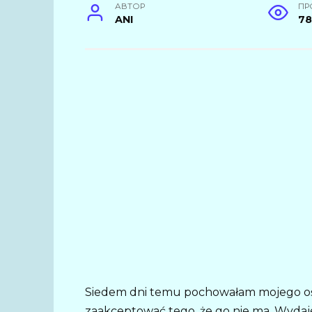
АВТОР
ПР
ANI
7
Siedem dni temu pochowałam mojego ośmi
zaakceptować tego, że go nie ma. Wydaje 