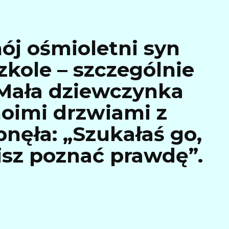
ój ośmioletni syn
zkole – szczególnie
 Mała dziewczynka
moimi drzwiami z
pnęła: „Szukałaś go,
isz poznać prawdę”.