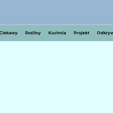
Ciekawy
Rośliny
Kuchnia
Projekt
Odkryw