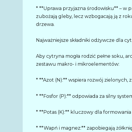
* **Uprawa przyjazna środowisku** – w 
zubożają gleby, lecz wzbogacają ją z ro
drzewa.
Najważniejsze składniki odżywcze dla cy
Aby cytryna mogła rodzić pełne soku, 
zestawu makro- i mikroelementów:
* **Azot (N):** wspiera rozwój zielonych, z
* **Fosfor (P):** odpowiada za silny syste
* **Potas (K):** kluczowy dla formowania 
* **Wapń i magnez:** zapobiegają żółkni