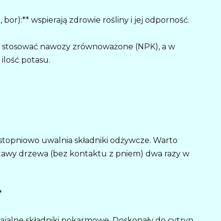
bor):** wspierają zdrowie rośliny i jej odporność.
j stosować nawozy zrównoważone (NPK), a w
ilość potasu.
 stopniowo uwalnia składniki odżywcze. Warto
awy drzewa (bez kontaktu z pniem) dwa razy w
*
ajalne składniki pokarmowe. Doskonały do cytryn