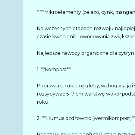
* **Mikroelementy (żelazo, cynk, mangan, 
Na wczesnych etapach rozwoju najlepie
czasie kwitnienia i owocowania zwiększać 
Najlepsze nawozy organiczne dla cytryn
1. **Kompost**
Poprawia strukturę gleby, wzbogaca ją i
rozsypywać 5–7 cm warstwę wokół podst
roku.
2. **Humus dżdżownic (wermikompost)*
Bogaty w mikroorganizmy i łatwo przysw