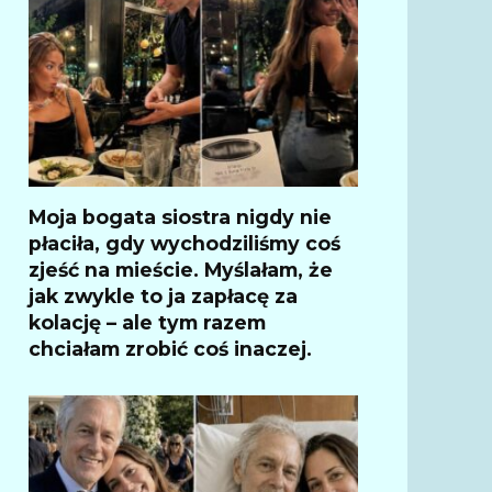
Moja bogata siostra nigdy nie
płaciła, gdy wychodziliśmy coś
zjeść na mieście. Myślałam, że
jak zwykle to ja zapłacę za
kolację – ale tym razem
chciałam zrobić coś inaczej.