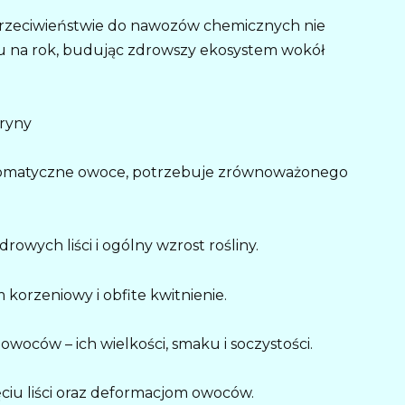
przeciwieństwie do nawozów chemicznych nie
ku na rok, budując zdrowszy ekosystem wokół
tryny
aromatyczne owoce, potrzebuje zrównoważonego
drowych liści i ogólny wzrost rośliny.
m korzeniowy i obfite kwitnienie.
owoców – ich wielkości, smaku i soczystości.
ęciu liści oraz deformacjom owoców.