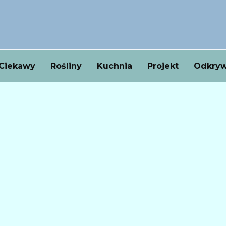
Ciekawy
Rośliny
Kuchnia
Projekt
Odkryw