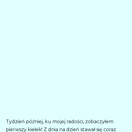
Tydzień później, ku mojej radości, zobaczyłem
pierwszy kiełek! Z dnia na dzień stawał się coraz