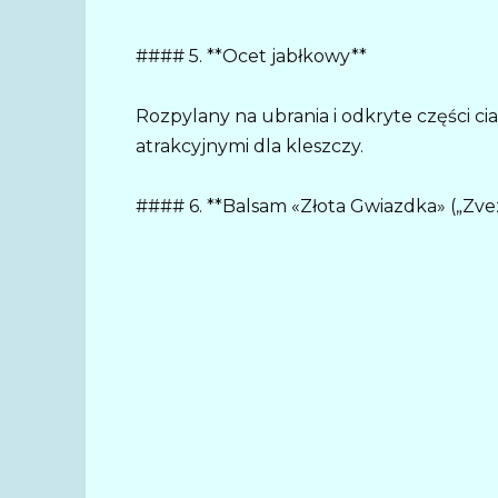
#### 5. **Ocet jabłkowy**
Rozpylany na ubrania i odkryte części cia
atrakcyjnymi dla kleszczy.
#### 6. **Balsam «Złota Gwiazdka» („Zv