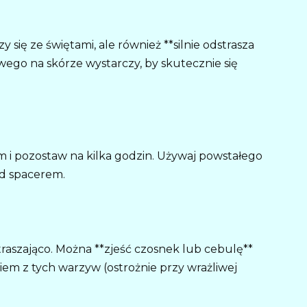
 się ze świętami, ale również **silnie odstrasza
wego na skórze wystarczy, by skutecznie się
em i pozostaw na kilka godzin. Używaj powstałego
ed spacerem.
straszająco. Można **zjeść czosnek lub cebulę**
iem z tych warzyw (ostrożnie przy wrażliwej