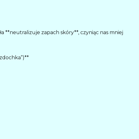
ła **neutralizuje zapach skóry**, czyniąc nas mniej
ezdochka”)**