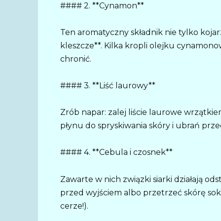
#### 2. **Cynamon**
Ten aromatyczny składnik nie tylko kojarzy
kleszcze**. Kilka kropli olejku cynamono
chronić.
#### 3. **Liść laurowy**
Zrób napar: zalej liście laurowe wrzątki
płynu do spryskiwania skóry i ubrań prz
#### 4. **Cebula i czosnek**
Zawarte w nich związki siarki działają od
przed wyjściem albo przetrzeć skórę sok
cerze!).