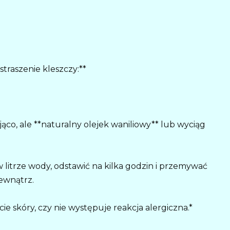
traszenie kleszczy:**
jąco, ale **naturalny olejek waniliowy** lub wyciąg
w litrze wody, odstawić na kilka godzin i przemywać
ewnątrz.
 skóry, czy nie występuje reakcja alergiczna.*