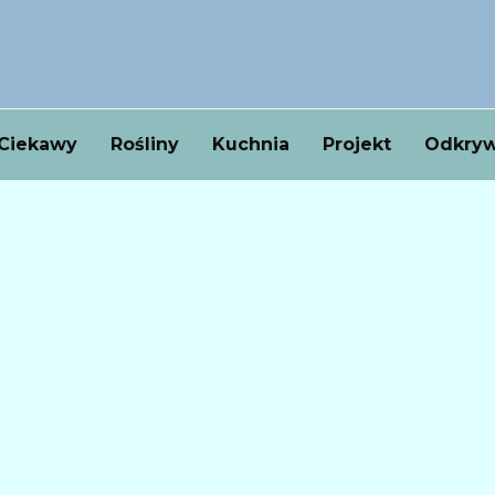
Ciekawy
Rośliny
Kuchnia
Projekt
Odkryw