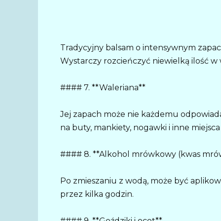
Tradycyjny balsam o intensywnym zapach
Wystarczy rozcieńczyć niewielką ilość w w
#### 7. **Waleriana**
Jej zapach może nie każdemu odpowiadać,
na buty, mankiety, nogawki i inne miejsc
#### 8. **Alkohol mrówkowy (kwas mró
Po zmieszaniu z wodą, może być aplikowa
przez kilka godzin.
#### 9. **Goździki i ocet**