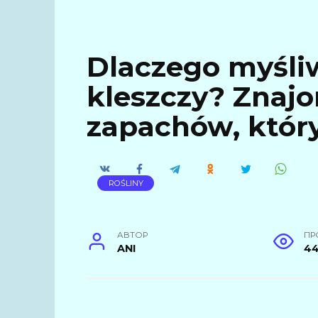
Dlaczego myśliw
kleszczy? Znajo
zapachów, który
ROŚLINY
АВТОР
ПР
ANI
4