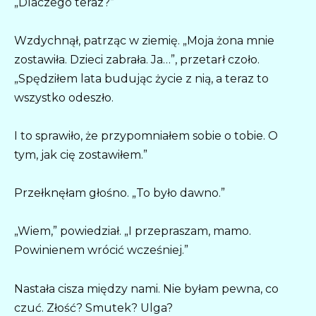
„Dlaczego teraz?”
Wzdychnął, patrząc w ziemię. „Moja żona mnie
zostawiła. Dzieci zabrała. Ja…”, przetarł czoło.
„Spędziłem lata budując życie z nią, a teraz to
wszystko odeszło.
I to sprawiło, że przypomniałem sobie o tobie. O
tym, jak cię zostawiłem.”
Przełknęłam głośno. „To było dawno.”
„Wiem,” powiedział. „I przepraszam, mamo.
Powinienem wrócić wcześniej.”
Nastała cisza między nami. Nie byłam pewna, co
czuć. Złość? Smutek? Ulga?