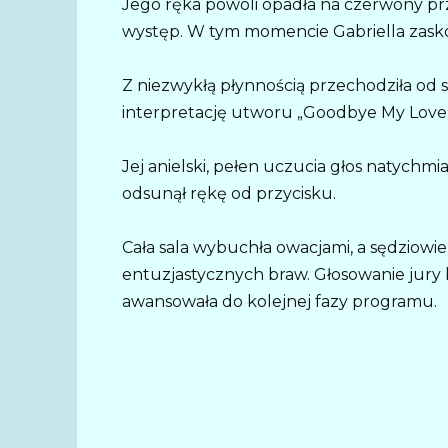
Jego ręka powoli opadła na czerwony prz
występ. W tym momencie Gabriella zasko
Z niezwykłą płynnością przechodziła od 
interpretację utworu „Goodbye My Love
Jej anielski, pełen uczucia głos natychm
odsunął rękę od przycisku.
Cała sala wybuchła owacjami, a sędziowie
entuzjastycznych braw. Głosowanie jury b
awansowała do kolejnej fazy programu.