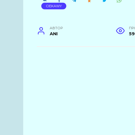
CIEKAWY
АВТОР
ПР
ANI
59