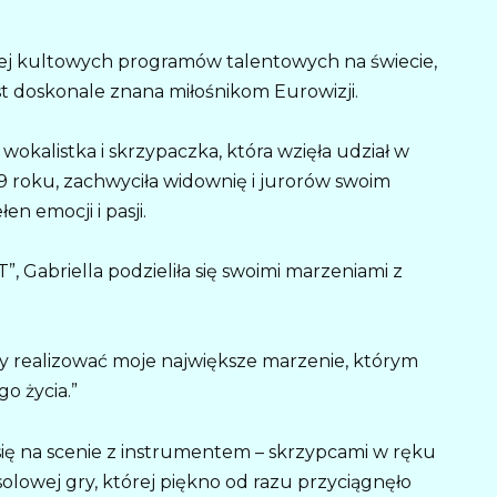
ziej kultowych programów talentowych na świecie,
est doskonale znana miłośnikom Eurowizji.
wokalistka i skrzypaczka, która wzięła udział w
19 roku, zachwyciła widownię i jurorów swoim
n emocji i pasji.
 Gabriella podzieliła się swoimi marzeniami z
„by realizować moje największe marzenie, którym
o życia.”
ię na scenie z instrumentem – skrzypcami w ręku
solowej gry, której piękno od razu przyciągnęło