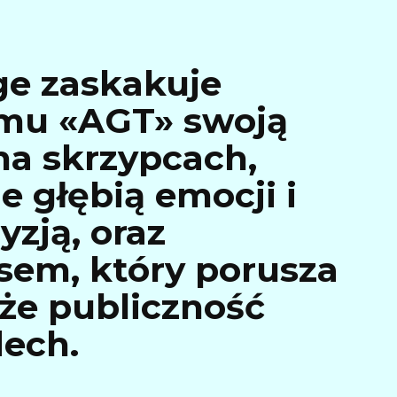
ge zaskakuje
mu «AGT» swoją
na skrzypcach,
e głębią emocji i
yzją, oraz
sem, który porusza
 że publiczność
ech.