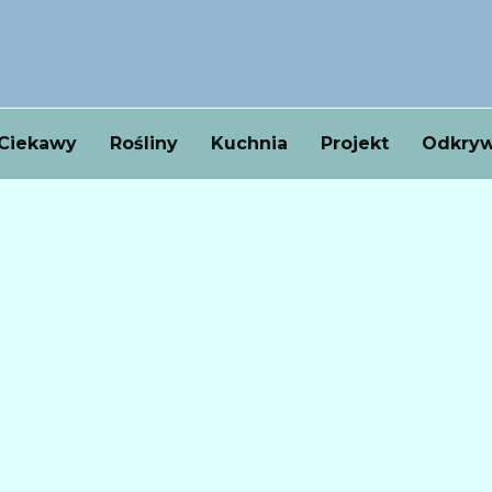
Ciekawy
Rośliny
Kuchnia
Projekt
Odkryw