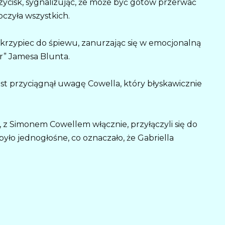
ycisk, sygnalizując, że może być gotów przerwać
czyła wszystkich.
skrzypiec do śpiewu, zanurzając się w emocjonalną
r” Jamesa Blunta.
iast przyciągnął uwagę Cowella, który błyskawicznie
, z Simonem Cowellem włącznie, przyłączyli się do
yło jednogłośne, co oznaczało, że Gabriella