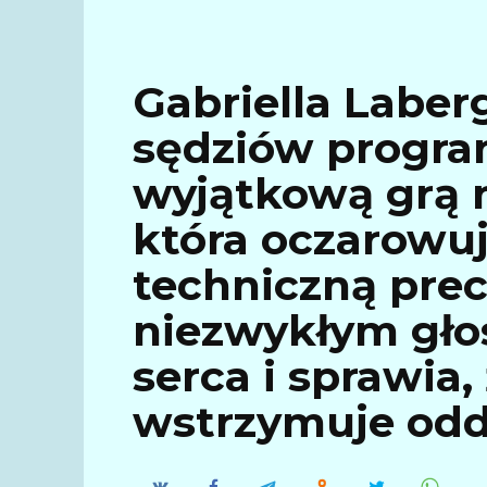
Gabriella Laber
sędziów progra
wyjątkową grą 
która oczarowuj
techniczną prec
niezwykłym gło
serca i sprawia,
wstrzymuje odd