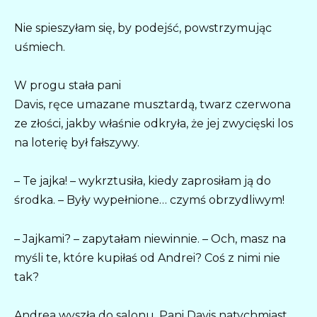
Nie spieszyłam się, by podejść, powstrzymując
uśmiech.
W progu stała pani
Davis, ręce umazane musztardą, twarz czerwona
ze złości, jakby właśnie odkryła, że jej zwycięski los
na loterię był fałszywy.
– Te jajka! – wykrztusiła, kiedy zaprosiłam ją do
środka. – Były wypełnione… czymś obrzydliwym!
– Jajkami? – zapytałam niewinnie. – Och, masz na
myśli te, które kupiłaś od Andrei? Coś z nimi nie
tak?
Andrea wyszła do salonu. Pani Davis natychmiast