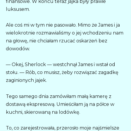
finansowe. W końcu teraz jajka były prawie
luksusem.
Ale coś mi w tym nie pasowało. Mimo że James i ja
wielokrotnie rozmawialiśmy o jej wchodzeniu nam
na głowę, nie chciałam rzucać oskarżeń bez
dowodów.
— Okej, Sherlock — westchnął James i wstał od
stołu. — Rób, co musisz, żeby rozwiązać zagadkę
zaginionych jajek.
Tego samego dnia zamówiłam małą kamerę z
dostawą ekspresową. Umieściłam ją na półce w
kuchni, skierowaną na lodówkę.
To, co zarejestrowała, przerosło moje najśmielsze