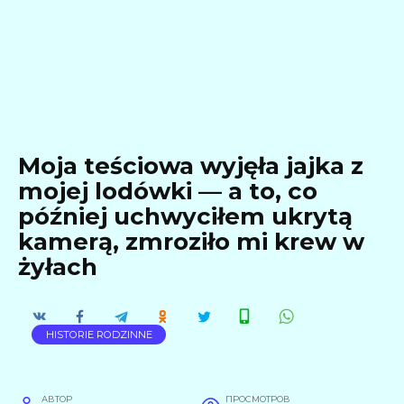
Moja teściowa wyjęła jajka z
mojej lodówki — a to, co
później uchwyciłem ukrytą
kamerą, zmroziło mi krew w
żyłach
HISTORIE RODZINNE
АВТОР
ПРОСМОТРОВ