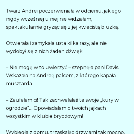
Twarz Andrei poczerwieniała w odcieniu, jakiego
nigdy wcześniej u niej nie widziałam,
spektakularnie gryząc się z jej kwiecistą bluzką.
Otwierała i zamykała usta kilka razy, ale nie
wydobył się z nich żaden dźwięk.
– Nie mogę w to uwierzyć – szepnęła pani Davis.
Wskazała na Andreę palcem, z którego kapała
musztarda.
– Zaufałam ci! Tak zachwalałaś te swoje „kury w
ogrodzie”… Opowiadałam o twoich jajkach
wszystkim w klubie brydżowym!
Wybiegła z domu, trzaskając drzwiami tak mocno,