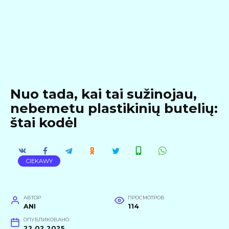
Nuo tada, kai tai sužinojau,
nebemetu plastikinių butelių:
štai kodėl
CIEKAWY
АВТОР
ПРОСМОТРОВ
ANI
114
ОПУБЛИКОВАНО
22.02.2025