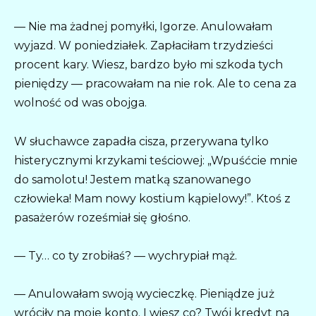
— Nie ma żadnej pomyłki, Igorze. Anulowałam
wyjazd. W poniedziałek. Zapłaciłam trzydzieści
procent kary. Wiesz, bardzo było mi szkoda tych
pieniędzy — pracowałam na nie rok. Ale to cena za
wolność od was obojga.
W słuchawce zapadła cisza, przerywana tylko
histerycznymi krzykami teściowej: „Wpuśćcie mnie
do samolotu! Jestem matką szanowanego
człowieka! Mam nowy kostium kąpielowy!”. Ktoś z
pasażerów roześmiał się głośno.
— Ty… co ty zrobiłaś? — wychrypiał mąż.
— Anulowałam swoją wycieczkę. Pieniądze już
wróciły na moje konto. I wiesz co? Twój kredyt na