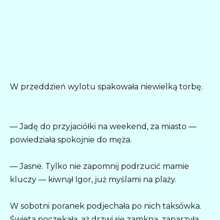
W przeddzień wylotu spakowała niewielką torbę.
— Jadę do przyjaciółki na weekend, za miasto —
powiedziała spokojnie do męża.
— Jasne. Tylko nie zapomnij podrzucić mamie
kluczy — kiwnął Igor, już myślami na plaży.
W sobotni poranek podjechała po nich taksówka.
Świeta poczekała, aż drzwi się zamkną, zaparzyła