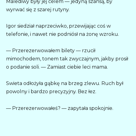
Malediwy były jej celem — jedyną szansą, by
wyrwać się z szarej rutyny.
Igor siedział naprzeciwko, przewijając coś w
telefonie, i nawet nie podniósł na żonę wzroku.
— Przerezerwowałem bilety — rzucił
mimochodem, tonem tak zwyczajnym, jakby prosił
o podanie soli. — Zamiast ciebie leci mama.
Swieta odłożyła gąbkę na brzeg zlewu. Ruch był
powolny i bardzo precyzyjny. Bez łez.
— Przerezerwowałeś? — zapytała spokojnie.