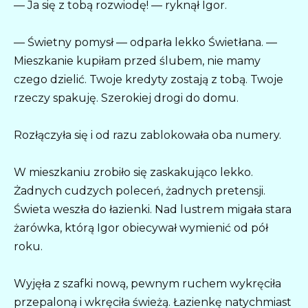
— Ja się z tobą rozwiodę! — ryknął Igor.
— Świetny pomysł — odparła lekko Świetłana. —
Mieszkanie kupiłam przed ślubem, nie mamy
czego dzielić. Twoje kredyty zostają z tobą. Twoje
rzeczy spakuję. Szerokiej drogi do domu.
Rozłączyła się i od razu zablokowała oba numery.
W mieszkaniu zrobiło się zaskakująco lekko.
Żadnych cudzych poleceń, żadnych pretensji.
Świeta weszła do łazienki. Nad lustrem migała stara
żarówka, którą Igor obiecywał wymienić od pół
roku.
Wyjęła z szafki nową, pewnym ruchem wykręciła
przepaloną i wkręciła świeżą. Łazienkę natychmiast