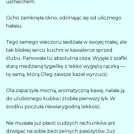
uśmiechem.
Cicho zamknęła okno, odcinając się od ulicznego
hałasu.
Tego samego wieczoru siedziała w swojej małej, ale
tak bliskiej sercu kuchni w kawalerce sprzed
ślubu. Panowała tu absolutna cisza. Wyjęła z szafki
starą miedzianą tygielkę z lekko wygiętą rączką —
tę samą, którą Oleg zawsze kazał wyrzucić.
Ola zaparzyła mocną, aromatyczną kawę, nalała ją
do ulubionego kubka i zrobiła pierwszy łyk. W
środku poczuła niewiarygodną lekkość.
Nie musiała już płacić cudzych rachunków ani
dźwigać na sobie bezczelnych pasożytów. Już