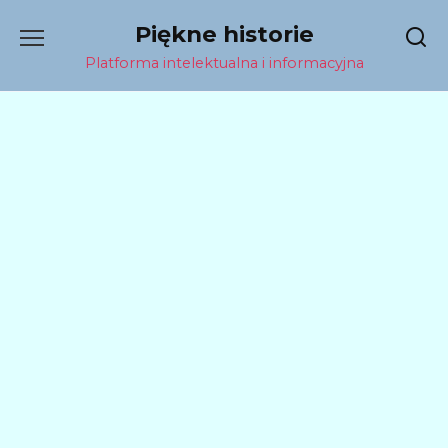
Перейти
Piękne historie
к
содержанию
Platforma intelektualna i informacyjna