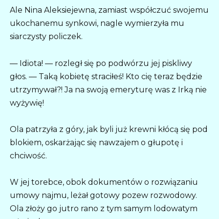
Ale Nina Aleksiejewna, zamiast współczuć swojemu
ukochanemu synkowi, nagle wymierzyła mu
siarczysty policzek.
— Idiota! — rozległ się po podwórzu jej piskliwy
głos. — Taką kobietę straciłeś! Kto cię teraz będzie
utrzymywał?! Ja na swoją emeryturę was z Irką nie
wyżywię!
Ola patrzyła z góry, jak byli już krewni kłócą się pod
blokiem, oskarżając się nawzajem o głupotę i
chciwość.
W jej torebce, obok dokumentów o rozwiązaniu
umowy najmu, leżał gotowy pozew rozwodowy.
Ola złoży go jutro rano z tym samym lodowatym